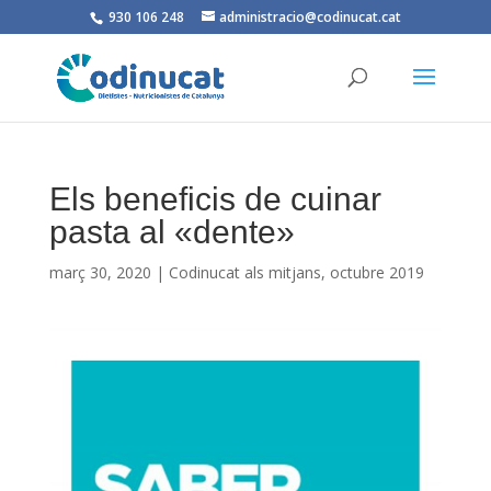
930 106 248
administracio@codinucat.cat
Els beneficis de cuinar
pasta al «dente»
març 30, 2020
|
Codinucat als mitjans
,
octubre 2019