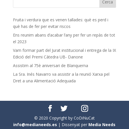
Fruita i verdura que es venen tallades: què es perd i
què has de fer per evitar riscos
Ens reunim abans d’acabar l’any per fer un repàs de tot
el 2023
Vam formar part del Jurat institucional i entrega de la IX
Edició del Premi Càtedra UB- Danone
Assistim al 75è aniversari de Blanquerna
La Sra. Inés Navarro va assistir a la reunió Xarxa pel
Dret a una Alimentació Adequada
© 2020 Copyright by CoDiNuCat
info@medianeeds.es
| Dissenyat per
Media Needs