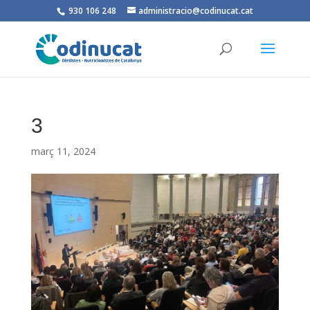
930 106 248
administracio@codinucat.cat
3
març 11, 2024