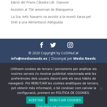
Edició del Premi Càtedra UB- Danone
Assistim al 75è aniversari de Blanquerna
La Sra. Inés Navarro va assistir a la reunió Xarxa pel
Dret a una Alimentació Adequada
© 2020 Copyright by CoDiNuCat
info@medianeeds.es
| Dissenyat per
Media Needs
| Tots els drets reservats a
CoDiNuCat |
Avís legal
|
Utilitzem cookies de tercers i persistents per analitzar els
Avís per cookies
nostres serveis i/o mostrar publicitat relacionada amb les
preferències dels usuaris d’acord amb els seus hàbits de
En aquest web s'ha tingut en compte l'ús no sexista del
navegació. Pot REBUTJAR les cookies analítiques de tercers,
llenguatge. No obstant això, i a causa de la seva
pot obtenir més informació, o bé conèixer com canviar la
extensió, no s'ha pogut fer de manera exhaustiva. Per
configuració, prement en POLÍTICA DE COOKIES.
aquest motiu, a vegades , s'ha utilitzat el femení com a
ACEPTAR
REBUTJAR COOKIES
genèric, atès que és una professió que compta amb al