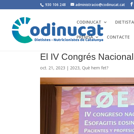
930 106 248
administracio@codinucat.cat
CODINUCAT
DIETIST
PREMSA
CONTACTE
El IV Congrés Nacional 
oct. 21, 2023
|
2023
,
Què hem fet?