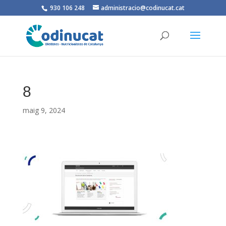
930 106 248
administracio@codinucat.cat
8
maig 9, 2024