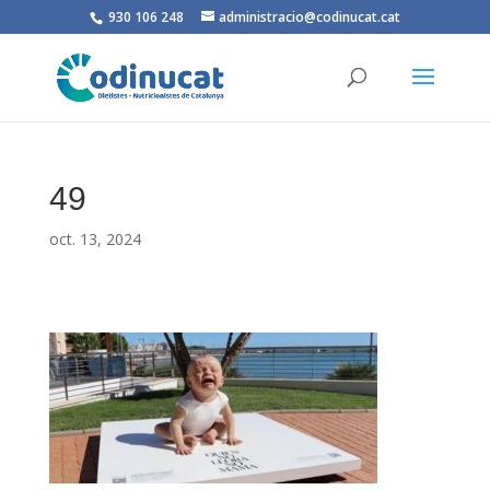
930 106 248
administracio@codinucat.cat
49
oct. 13, 2024