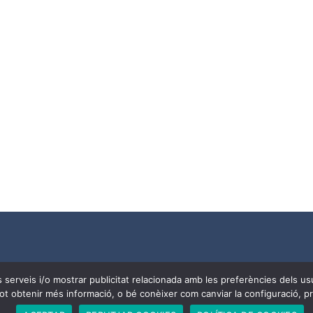
Needs
| Tots els drets reservats a
CoDiNuCat |
Avís legal
|
Avís 
res serveis i/o mostrar publicitat relacionada amb les preferències dels 
pot obtenir més informació, o bé conèixer com canviar la configuració
sta del llenguatge. No obstant això, i a causa de la seva extensió, n