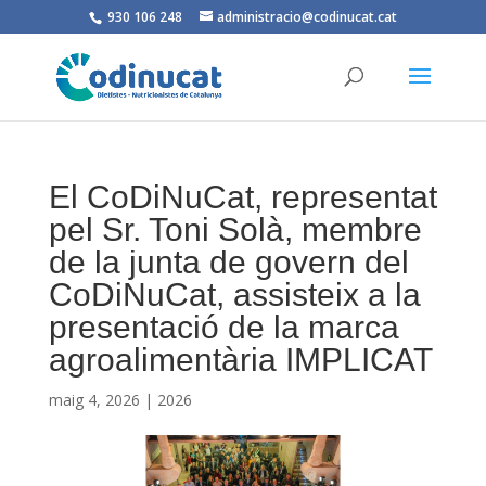
930 106 248
administracio@codinucat.cat
El CoDiNuCat, representat
pel Sr. Toni Solà, membre
de la junta de govern del
CoDiNuCat, assisteix a la
presentació de la marca
agroalimentària IMPLICAT
maig 4, 2026
|
2026