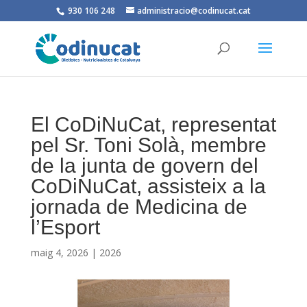
930 106 248
administracio@codinucat.cat
El CoDiNuCat, representat
pel Sr. Toni Solà, membre
de la junta de govern del
CoDiNuCat, assisteix a la
jornada de Medicina de
l’Esport
maig 4, 2026
|
2026