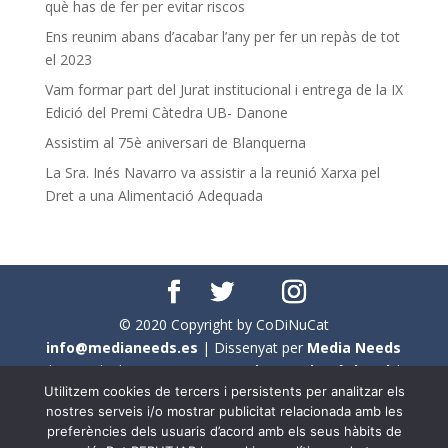
què has de fer per evitar riscos
Ens reunim abans d’acabar l’any per fer un repàs de tot
el 2023
Vam formar part del Jurat institucional i entrega de la IX
Edició del Premi Càtedra UB- Danone
Assistim al 75è aniversari de Blanquerna
La Sra. Inés Navarro va assistir a la reunió Xarxa pel
Dret a una Alimentació Adequada
© 2020 Copyright by CoDiNuCat
info@medianeeds.es
| Dissenyat per
Media Needs
| Tots els drets reservats a
CoDiNuCat |
Avís legal
|
Utilitzem cookies de tercers i persistents per analitzar els
Avís per cookies
nostres serveis i/o mostrar publicitat relacionada amb les
preferències dels usuaris d’acord amb els seus hàbits de
En aquest web s'ha tingut en compte l'ús no sexista del