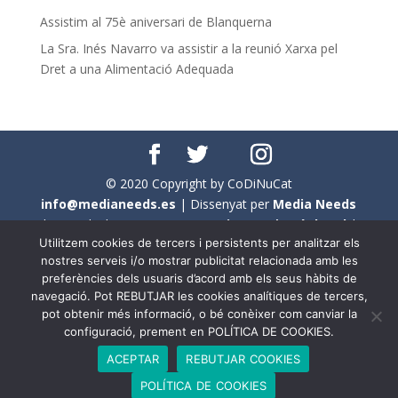
Assistim al 75è aniversari de Blanquerna
La Sra. Inés Navarro va assistir a la reunió Xarxa pel
Dret a una Alimentació Adequada
© 2020 Copyright by CoDiNuCat
info@medianeeds.es
| Dissenyat per
Media Needs
| Tots els drets reservats a
CoDiNuCat |
Avís legal
|
Utilitzem cookies de tercers i persistents per analitzar els
Avís per cookies
nostres serveis i/o mostrar publicitat relacionada amb les
preferències dels usuaris d’acord amb els seus hàbits de
En aquest web s'ha tingut en compte l'ús no sexista del
navegació. Pot REBUTJAR les cookies analítiques de tercers,
llenguatge. No obstant això, i a causa de la seva
pot obtenir més informació, o bé conèixer com canviar la
extensió, no s'ha pogut fer de manera exhaustiva. Per
configuració, prement en POLÍTICA DE COOKIES.
aquest motiu, a vegades , s'ha utilitzat el femení com a
ACEPTAR
REBUTJAR COOKIES
genèric, atès que és una professió que compta amb al
POLÍTICA DE COOKIES
voltant d'un 90% de persones del sexe femení.