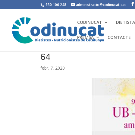
930 106 248
administracio@codinucat.cat
CODINUCAT
DIETIST
PREMSA
CONTACTE
64
febr. 7, 2020