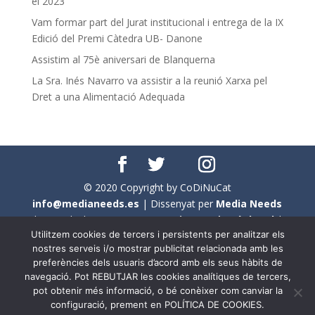
el 2023
Vam formar part del Jurat institucional i entrega de la IX
Edició del Premi Càtedra UB- Danone
Assistim al 75è aniversari de Blanquerna
La Sra. Inés Navarro va assistir a la reunió Xarxa pel
Dret a una Alimentació Adequada
© 2020 Copyright by CoDiNuCat
info@medianeeds.es
| Dissenyat per
Media Needs
| Tots els drets reservats a
CoDiNuCat |
Avís legal
|
Utilitzem cookies de tercers i persistents per analitzar els
Avís per cookies
nostres serveis i/o mostrar publicitat relacionada amb les
preferències dels usuaris d’acord amb els seus hàbits de
En aquest web s'ha tingut en compte l'ús no sexista del
navegació. Pot REBUTJAR les cookies analítiques de tercers,
llenguatge. No obstant això, i a causa de la seva
pot obtenir més informació, o bé conèixer com canviar la
extensió, no s'ha pogut fer de manera exhaustiva. Per
configuració, prement en POLÍTICA DE COOKIES.