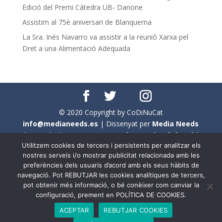
Edició del Premi Càtedra UB- Danone
Assistim al 75è aniversari de Blanquerna
La Sra. Inés Navarro va assistir a la reunió Xarxa pel
Dret a una Alimentació Adequada
© 2020 Copyright by CoDiNuCat
info@medianeeds.es
| Dissenyat per
Media Needs
| Tots els drets reservats a
CoDiNuCat |
Avís legal
|
Utilitzem cookies de tercers i persistents per analitzar els
Avís per cookies
nostres serveis i/o mostrar publicitat relacionada amb les
preferències dels usuaris d’acord amb els seus hàbits de
En aquest web s'ha tingut en compte l'ús no sexista del
navegació. Pot REBUTJAR les cookies analítiques de tercers,
llenguatge. No obstant això, i a causa de la seva
pot obtenir més informació, o bé conèixer com canviar la
extensió, no s'ha pogut fer de manera exhaustiva. Per
configuració, prement en POLÍTICA DE COOKIES.
aquest motiu, a vegades , s'ha utilitzat el femení com a
ACEPTAR
REBUTJAR COOKIES
genèric, atès que és una professió que compta amb al