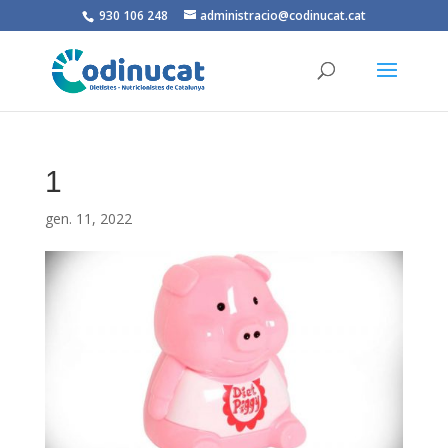
930 106 248
administracio@codinucat.cat
1
gen. 11, 2022