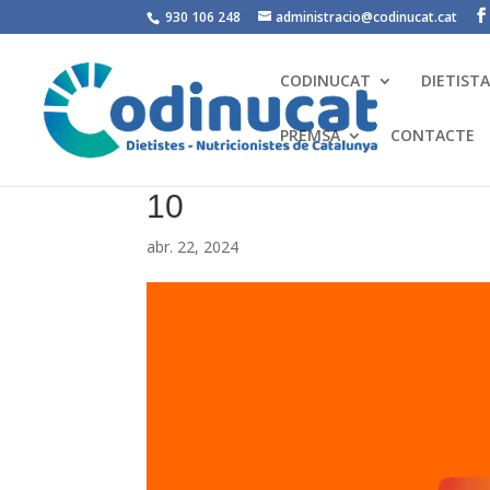
930 106 248
administracio@codinucat.cat
CODINUCAT
DIETIST
PREMSA
CONTACTE
10
abr. 22, 2024