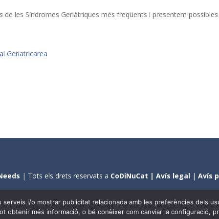
s de les Síndromes Geriàtriques més freqüents i presentem possibles
l Geriatricarea
Needs
| Tots els drets reservats a
CoDiNuCat |
Avís legal
|
Avís 
sta del llenguatge. No obstant això, i a causa de la seva extensió, n
res serveis i/o mostrar publicitat relacionada amb les preferències dels 
ení com a genèric, atès que és una professió que compta amb al volta
pot obtenir més informació, o bé conèixer com canviar la configuració