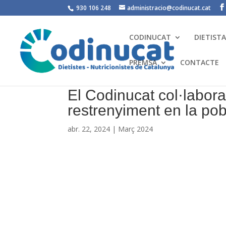
930 106 248
administracio@codinucat.cat
CODINUCAT
DIETIST
PREMSA
CONTACTE
El Codinucat col·labora 
restrenyiment en la pob
abr. 22, 2024
|
Març 2024