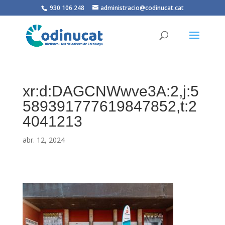
930 106 248
administracio@codinucat.cat
xr:d:DAGCNWwve3A:2,j:5
589391777619847852,t:2
4041213
abr. 12, 2024