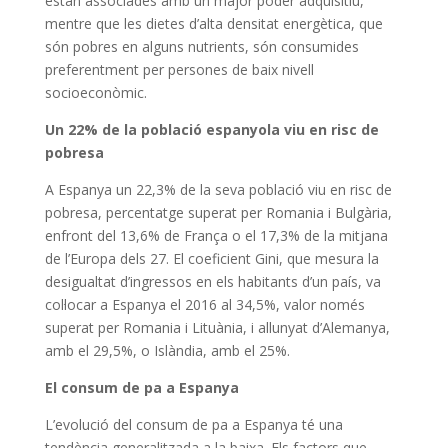
estan associades amb un major poder adquisitiu,
mentre que les dietes d’alta densitat energètica, que
són pobres en alguns nutrients, són consumides
preferentment per persones de baix nivell
socioeconòmic.
Un 22% de la població espanyola viu en risc de
pobresa
A Espanya un 22,3% de la seva població viu en risc de
pobresa, percentatge superat per Romania i Bulgària,
enfront del 13,6% de França o el 17,3% de la mitjana
de l’Europa dels 27. El coeficient Gini, que mesura la
desigualtat d’ingressos en els habitants d’un país, va
col·locar a Espanya el 2016 al 34,5%, valor només
superat per Romania i Lituània, i allunyat d’Alemanya,
amb el 29,5%, o Islàndia, amb el 25%.
El consum de pa a Espanya
L’evolució del consum de pa a Espanya té una
tendència generalitzada a la baixa. Els factors que