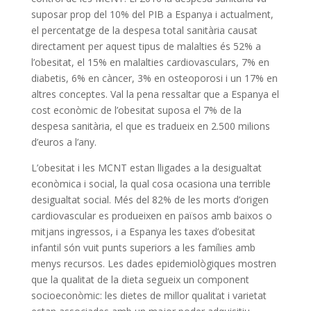
suposar prop del 10% del PIB a Espanya i actualment,
el percentatge de la despesa total sanitària causat
directament per aquest tipus de malalties és 52% a
l’obesitat, el 15% en malalties cardiovasculars, 7% en
diabetis, 6% en càncer, 3% en osteoporosi i un 17% en
altres conceptes. Val la pena ressaltar que a Espanya el
cost econòmic de l’obesitat suposa el 7% de la
despesa sanitària, el que es tradueix en 2.500 milions
d’euros a l’any.
L’obesitat i les MCNT estan lligades a la desigualtat
econòmica i social, la qual cosa ocasiona una terrible
desigualtat social. Més del 82% de les morts d’origen
cardiovascular es produeixen en països amb baixos o
mitjans ingressos, i a Espanya les taxes d’obesitat
infantil són vuit punts superiors a les famílies amb
menys recursos. Les dades epidemiològiques mostren
que la qualitat de la dieta segueix un component
socioeconòmic: les dietes de millor qualitat i varietat