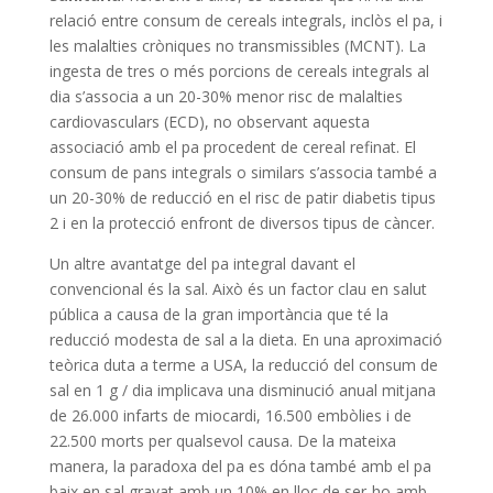
relació entre consum de cereals integrals, inclòs el pa, i
les malalties cròniques no transmissibles (MCNT). La
ingesta de tres o més porcions de cereals integrals al
dia s’associa a un 20-30% menor risc de malalties
cardiovasculars (ECD), no observant aquesta
associació amb el pa procedent de cereal refinat. El
consum de pans integrals o similars s’associa també a
un 20-30% de reducció en el risc de patir diabetis tipus
2 i en la protecció enfront de diversos tipus de càncer.
Un altre avantatge del pa integral davant el
convencional és la sal. Això és un factor clau en salut
pública a causa de la gran importància que té la
reducció modesta de sal a la dieta. En una aproximació
teòrica duta a terme a USA, la reducció del consum de
sal en 1 g / dia implicava una disminució anual mitjana
de 26.000 infarts de miocardi, 16.500 embòlies i de
22.500 morts per qualsevol causa. De la mateixa
manera, la paradoxa del pa es dóna també amb el pa
baix en sal gravat amb un 10% en lloc de ser-ho amb