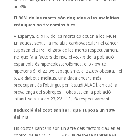
un 4%.
El 90% de les morts són degudes a les malalties
cròniques no transmissibles
A Espanya, el 91% de les morts es deuen a les MCNT.
En aquest sentit, la malaltia cardiovascular i el càncer
suposen el 31% i el 28% de les morts respectivament.
Pel que fa a factors de risc, el 46,7% de la població
espanyola és hipercolesterolèmica, el 37,6% té
hipertensió, el 22,8% tabaquisme, el 22,8% obesitat i el
6,2% diabetis mellitus. Una dada encara més
preocupant és l’obtingut per l’estudi ALADÍ, en què la
prevalença del sobrepès i l’obesitat en la població
infantil se situa en 23,2% i 18,1% respectivament.
Reducció del cost sanitari, que suposa un 10%
del PIB
Els costos sanitaris són un altre dels factors clau en el
control de les MCNT. El 2010 la despesa sanitària va