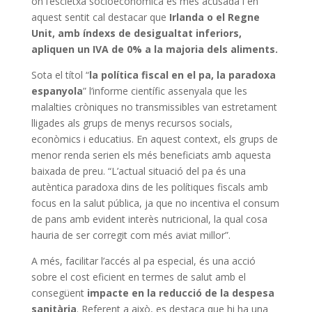
on l’escletxa socioeconòmica és més acusada i en
aquest sentit cal destacar que
Irlanda o el Regne
Unit, amb índexs de desigualtat inferiors,
apliquen un IVA de 0% a la majoria dels aliments.
Sota el títol “
la política fiscal en el pa, la paradoxa
espanyola
” l’informe científic assenyala que les
malalties cròniques no transmissibles van estretament
lligades als grups de menys recursos socials,
econòmics i educatius. En aquest context, els grups de
menor renda serien els més beneficiats amb aquesta
baixada de preu. “L’actual situació del pa és una
autèntica paradoxa dins de les polítiques fiscals amb
focus en la salut pública, ja que no incentiva el consum
de pans amb evident interès nutricional, la qual cosa
hauria de ser corregit com més aviat millor”.
A més, facilitar l’accés al pa especial, és una acció
sobre el cost eficient en termes de salut amb el
consegüent
impacte en la reducció de la despesa
sanitària
. Referent a això, es destaca que hi ha una