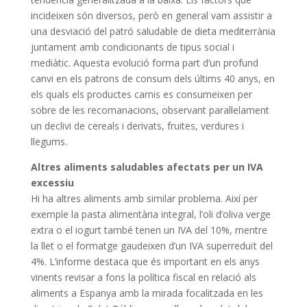
incideixen són diversos, però en general vam assistir a
una desviació del patró saludable de dieta mediterrània
juntament amb condicionants de tipus social i
mediàtic. Aquesta evolució forma part d’un profund
canvi en els patrons de consum dels últims 40 anys, en
els quals els productes carnis es consumeixen per
sobre de les recomanacions, observant paral·lelament
un declivi de cereals i derivats, fruites, verdures i
llegums.
Altres aliments saludables afectats per un IVA
excessiu
Hi ha altres aliments amb similar problema. Així per
exemple la pasta alimentària integral, l’oli d’oliva verge
extra o el iogurt també tenen un IVA del 10%, mentre
la llet o el formatge gaudeixen d’un IVA superreduït del
4%. L’informe destaca que és important en els anys
vinents revisar a fons la política fiscal en relació als
aliments a Espanya amb la mirada focalitzada en les