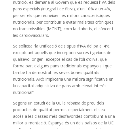
nutrició, es demana al Govern que es redueixi l’IVA dels
pans especials (integral i de fibra), d’un 10% a un 4%,
per ser els que reuneixen les millors característiques
nutricionals, per contribuir a evitar malalties cròniques
no transmissibles (MCNT), com la diabetis, el càncer i
les cardiovasculars.
Se sol·licita “la unificació dels tipus d’IVA del pa al 4%,
exceptuant aquells que incorporin sucres i greixos de
qualsevol origen, excepte el cas de l’oli d’oliva, que
forma part d’alguns pans tradicionals espanyols i que
també ha demostrat les seves bones qualitats
nutricionals. Això implicaria una millora significativa en
la capacitat adquisitiva de pans amb elevat interès
nutricional”.
Segons un estudi de la UE la rebaixa de preu dels
productes de qualitat permet especialment el seu
accés a les classes més desfavorides contribuint a una
millor alimentació. Espanya és un dels països de la UE