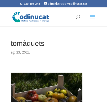
930 106 248
administracio@codinucat.cat
tomàquets
ag. 23, 2022