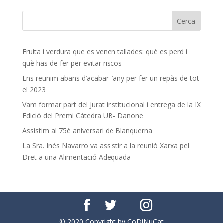
Fruita i verdura que es venen tallades: què es perd i
què has de fer per evitar riscos
Ens reunim abans d’acabar l’any per fer un repàs de tot
el 2023
Vam formar part del Jurat institucional i entrega de la IX
Edició del Premi Càtedra UB- Danone
Assistim al 75è aniversari de Blanquerna
La Sra. Inés Navarro va assistir a la reunió Xarxa pel
Dret a una Alimentació Adequada
© 2020 Copyright by CoDiNuCat