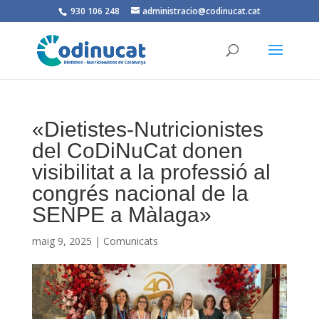
930 106 248
administracio@codinucat.cat
«Dietistes-Nutricionistes
del CoDiNuCat donen
visibilitat a la professió al
congrés nacional de la
SENPE a Màlaga»
maig 9, 2025
|
Comunicats