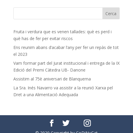
Fruita i verdura que es venen tallades: què es perd i
què has de fer per evitar riscos
Ens reunim abans d’acabar l’any per fer un repàs de tot
el 2023
Vam formar part del Jurat institucional i entrega de la IX
Edició del Premi Càtedra UB- Danone
Assistim al 75è aniversari de Blanquerna
La Sra. Inés Navarro va assistir a la reunió Xarxa pel
Dret a una Alimentació Adequada
© 2020 Copyright by CoDiNuCat