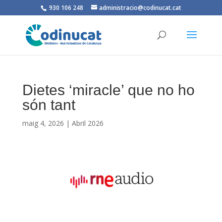
930 106 248
administracio@codinucat.cat
Dietes ‘miracle’ que no ho
són tant
maig 4, 2026
|
Abril 2026