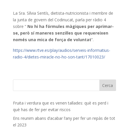
La Sra. Sílvia Sentís, dietista-nutricionista i membre de
la junta de govern del Codinucat, parla per ràdio 4
sobre “
No hi ha fórmules màgiques per aprimar-
se, però sí maneres senzilles que requereixen
només una mica de força de voluntat
”.
https://www.rtve.es/play/audios/serveis-informatius-
radio-4/dietes-miracle-no-ho-son-tant/17010023/
Fruita i verdura que es venen tallades: què es perd i
què has de fer per evitar riscos
Ens reunim abans d’acabar l’any per fer un repàs de tot
el 2023