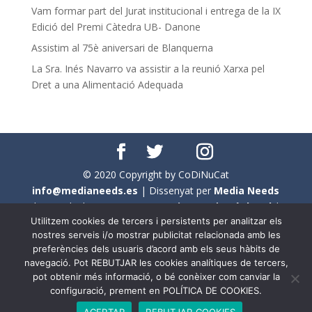
Vam formar part del Jurat institucional i entrega de la IX
Edició del Premi Càtedra UB- Danone
Assistim al 75è aniversari de Blanquerna
La Sra. Inés Navarro va assistir a la reunió Xarxa pel
Dret a una Alimentació Adequada
© 2020 Copyright by CoDiNuCat
info@medianeeds.es
| Dissenyat per
Media Needs
| Tots els drets reservats a
CoDiNuCat |
Avís legal
|
Utilitzem cookies de tercers i persistents per analitzar els
Avís per cookies
nostres serveis i/o mostrar publicitat relacionada amb les
preferències dels usuaris d’acord amb els seus hàbits de
En aquest web s'ha tingut en compte l'ús no sexista del
navegació. Pot REBUTJAR les cookies analítiques de tercers,
llenguatge. No obstant això, i a causa de la seva
pot obtenir més informació, o bé conèixer com canviar la
extensió, no s'ha pogut fer de manera exhaustiva. Per
configuració, prement en POLÍTICA DE COOKIES.
aquest motiu, a vegades , s'ha utilitzat el femení com a
ACEPTAR
REBUTJAR COOKIES