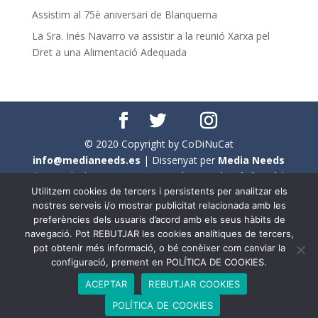
Assistim al 75è aniversari de Blanquerna
La Sra. Inés Navarro va assistir a la reunió Xarxa pel
Dret a una Alimentació Adequada
© 2020 Copyright by CoDiNuCat
info@medianeeds.es
| Dissenyat per
Media Needs
| Tots els drets reservats a
CoDiNuCat |
Avís legal
|
Utilitzem cookies de tercers i persistents per analitzar els
Avís per cookies
nostres serveis i/o mostrar publicitat relacionada amb les
preferències dels usuaris d’acord amb els seus hàbits de
En aquest web s'ha tingut en compte l'ús no sexista del
navegació. Pot REBUTJAR les cookies analítiques de tercers,
llenguatge. No obstant això, i a causa de la seva
pot obtenir més informació, o bé conèixer com canviar la
extensió, no s'ha pogut fer de manera exhaustiva. Per
configuració, prement en POLÍTICA DE COOKIES.
aquest motiu, a vegades , s'ha utilitzat el femení com a
ACEPTAR
REBUTJAR COOKIES
genèric, atès que és una professió que compta amb al
POLÍTICA DE COOKIES
voltant d'un 90% de persones del sexe femení.