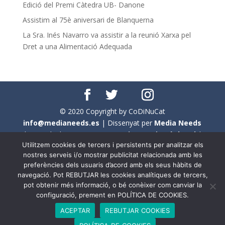
Edició del Premi Càtedra UB- Danone
Assistim al 75è aniversari de Blanquerna
La Sra. Inés Navarro va assistir a la reunió Xarxa pel
Dret a una Alimentació Adequada
© 2020 Copyright by CoDiNuCat
info@medianeeds.es
| Dissenyat per
Media Needs
| Tots els drets reservats a
CoDiNuCat |
Avís legal
|
Utilitzem cookies de tercers i persistents per analitzar els
Avís per cookies
nostres serveis i/o mostrar publicitat relacionada amb les
preferències dels usuaris d’acord amb els seus hàbits de
En aquest web s'ha tingut en compte l'ús no sexista del
navegació. Pot REBUTJAR les cookies analítiques de tercers,
llenguatge. No obstant això, i a causa de la seva
pot obtenir més informació, o bé conèixer com canviar la
extensió, no s'ha pogut fer de manera exhaustiva. Per
configuració, prement en POLÍTICA DE COOKIES.
aquest motiu, a vegades , s'ha utilitzat el femení com a
ACEPTAR
REBUTJAR COOKIES
genèric, atès que és una professió que compta amb al