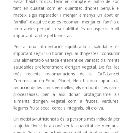
evitar hàbits tòxics, tenir en compte el patró de son
tant en qualitat com en quantitat d’hores perquè el
mateix sigui reparador i menjar almenys un àpat en
família”, d’aquí ve que es recomani menjar en família o
amb amics perquè la sociabilitat és un aspecte molt
important també pel benestar.
Per a una alimentació equilibrada i saludable és
important seguir un horari regular d’ingestes i consumir
una alimentació variada entenent-se varietat d’aliments
saludables preferentment d’origen vegetal. De fet, les
més recents recomanacions de la EAT-Lancet
Commission on Food, Planet, Health dóna suport a la
reducció de les carns vermelles, els embotits i les carns
processades, per a així donar protagonisme als
aliments d’origen vegetal com a fruites, verdures,
llegums fruita seca, cereals integrals, oli d’oliva.
Un dietista-nutricionista és la persona més indicada per
a ajudar l’individu a conèixer la quantitat de menjar a
ingerir. Realitza un estudi personalitzat, juntament amb