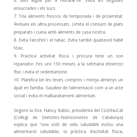
Beu aigua per a hidratar-te. Evita les begudes
ensucrades i els sucs.
Tria aliments frescos de temporada i de proximitat.
Redueix els ultra processats. Limita el consum de plats
preparats i cuina amb aliments de casa nostra.
Evita l’alcohol i el tabac. Evita també qualsevol hàbit
tòxic.
Practica activitat física i procura tenir un son
reparador. Fes uns 150 minuts a la setmana d’exercici
físic i evita el sedentarisme.
Planifica bé les teves compres i menja almenys un
àpat en família. Gaudeix de l’alimentació com a un acte
social i evita el malbaratament alimentari.
Segons la Dra. Nancy Babio, presidenta del CoDiNuCat
(Col·legi de Dietistes-Nutricionistes de Catalunya)
explica que ”una estil de vida saludable inclou una
alimentació saludable, la pràctica d’activitat física,