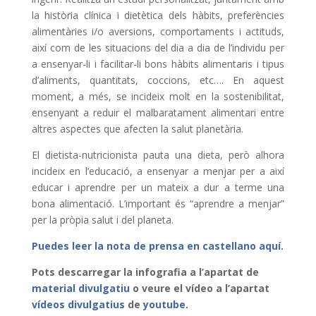
la història clínica i dietètica dels hàbits, preferències
alimentàries i/o aversions, comportaments i actituds,
així com de les situacions del dia a dia de l’individu per
a ensenyar-li i facilitar-li bons hàbits alimentaris i tipus
d’aliments, quantitats, coccions, etc…. En aquest
moment, a més, se incideix molt en la sostenibilitat,
ensenyant a reduir el malbaratament alimentari entre
altres aspectes que afecten la salut planetària.
El dietista-nutricionista pauta una dieta, però alhora
incideix en l’educació, a ensenyar a menjar per a així
educar i aprendre per un mateix a dur a terme una
bona alimentació. L’important és “aprendre a menjar”
per la pròpia salut i del planeta.
Puedes leer la nota de prensa en castellano aquí.
Pots descarregar la infografia a l’apartat de
material divulgatiu
o veure el vídeo a l’apartat
vídeos divulgatius
de
youtube.