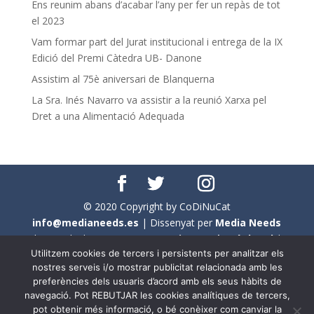
Ens reunim abans d’acabar l’any per fer un repàs de tot
el 2023
Vam formar part del Jurat institucional i entrega de la IX
Edició del Premi Càtedra UB- Danone
Assistim al 75è aniversari de Blanquerna
La Sra. Inés Navarro va assistir a la reunió Xarxa pel
Dret a una Alimentació Adequada
© 2020 Copyright by CoDiNuCat
info@medianeeds.es
| Dissenyat per
Media Needs
| Tots els drets reservats a
CoDiNuCat |
Avís legal
|
Utilitzem cookies de tercers i persistents per analitzar els
Avís per cookies
nostres serveis i/o mostrar publicitat relacionada amb les
preferències dels usuaris d’acord amb els seus hàbits de
En aquest web s'ha tingut en compte l'ús no sexista del
navegació. Pot REBUTJAR les cookies analítiques de tercers,
llenguatge. No obstant això, i a causa de la seva
pot obtenir més informació, o bé conèixer com canviar la