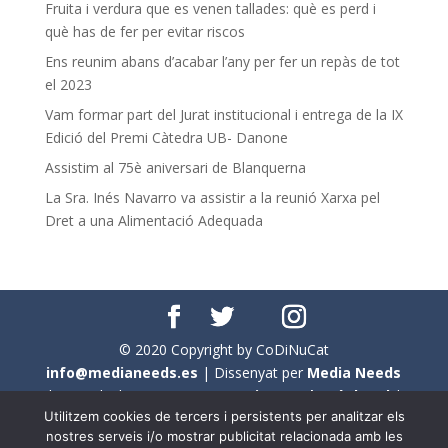
Fruita i verdura que es venen tallades: què es perd i
què has de fer per evitar riscos
Ens reunim abans d’acabar l’any per fer un repàs de tot
el 2023
Vam formar part del Jurat institucional i entrega de la IX
Edició del Premi Càtedra UB- Danone
Assistim al 75è aniversari de Blanquerna
La Sra. Inés Navarro va assistir a la reunió Xarxa pel
Dret a una Alimentació Adequada
© 2020 Copyright by CoDiNuCat
info@medianeeds.es
| Dissenyat per
Media Needs
| Tots els drets reservats a
CoDiNuCat |
Avís legal
|
Utilitzem cookies de tercers i persistents per analitzar els
Avís per cookies
nostres serveis i/o mostrar publicitat relacionada amb les