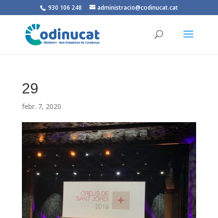
930 106 248
administracio@codinucat.cat
29
febr. 7, 2020