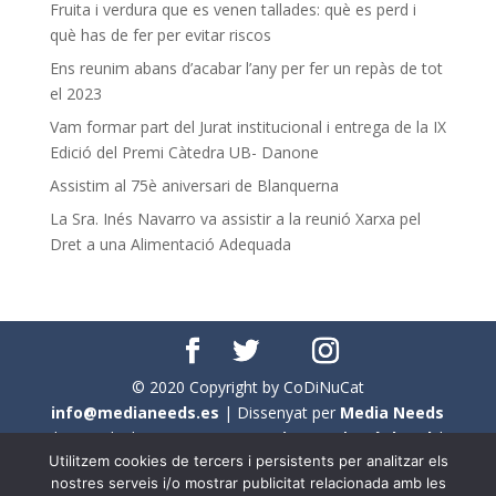
Fruita i verdura que es venen tallades: què es perd i
què has de fer per evitar riscos
Ens reunim abans d’acabar l’any per fer un repàs de tot
el 2023
Vam formar part del Jurat institucional i entrega de la IX
Edició del Premi Càtedra UB- Danone
Assistim al 75è aniversari de Blanquerna
La Sra. Inés Navarro va assistir a la reunió Xarxa pel
Dret a una Alimentació Adequada
© 2020 Copyright by CoDiNuCat
info@medianeeds.es
| Dissenyat per
Media Needs
| Tots els drets reservats a
CoDiNuCat |
Avís legal
|
Utilitzem cookies de tercers i persistents per analitzar els
Avís per cookies
nostres serveis i/o mostrar publicitat relacionada amb les