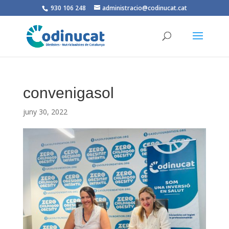
930 106 248
administracio@codinucat.cat
convenigasol
juny 30, 2022