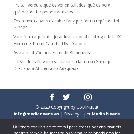
Fruita i verdura que es venen tallades: què es perd i
què has de fer per evitar riscos
Ens reunim abans d’acabar l’any per fer un repàs de tot
el 2023
Vam formar part del Jurat institucional i entrega de la IX
Edició del Premi Càtedra UB- Danone
Assistim al 75è aniversari de Blanquerna
La Sra. Inés Navarro va assistir a la reunió Xarxa pel
Dret a una Alimentació Adequada
© 2020 Copyright by CoDiNuCat
info@medianeeds.es
| Dissenyat per
Media Needs
| Tots els drets reservats a
CoDiNuCat |
Avís legal
|
Utilitzem cookies de tercers i persistents per analitzar els
Avís per cookies
nostres serveis i/o mostrar publicitat relacionada amb les