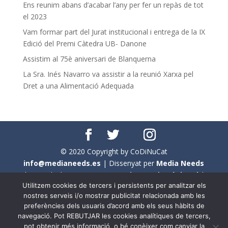
Ens reunim abans d’acabar l’any per fer un repàs de tot
el 2023
Vam formar part del Jurat institucional i entrega de la IX
Edició del Premi Càtedra UB- Danone
Assistim al 75è aniversari de Blanquerna
La Sra. Inés Navarro va assistir a la reunió Xarxa pel
Dret a una Alimentació Adequada
© 2020 Copyright by CoDiNuCat
info@medianeeds.es
| Dissenyat per
Media Needs
| Tots els drets reservats a
CoDiNuCat |
Avís legal
|
Utilitzem cookies de tercers i persistents per analitzar els
Avís per cookies
nostres serveis i/o mostrar publicitat relacionada amb les
preferències dels usuaris d’acord amb els seus hàbits de
En aquest web s'ha tingut en compte l'ús no sexista del
navegació. Pot REBUTJAR les cookies analítiques de tercers,
llenguatge. No obstant això, i a causa de la seva
pot obtenir més informació, o bé conèixer com canviar la