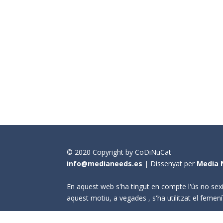
© 2020 Copyright by CoDiNuCat
info@medianeeds.es
| Dissenyat per
Media 
En aquest web s'ha tingut en compte l'ús no sexi
aquest motiu, a vegades , s'ha utilitzat el fem