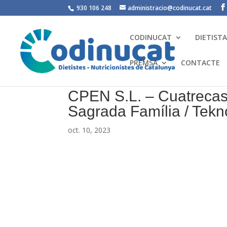
930 106 248
administracio@codinucat.cat
CODINUCAT
DIETIST
PREMSA
CONTACTE
CPEN S.L. – Cuatrecasa
Sagrada Família / Tek
oct. 10, 2023