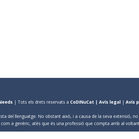
Needs
| Tots els drets reservats a
CoDiNuCat |
Avís legal
|
Avís 
sta del llenguatge. No obstant això, i a causa de la seva extensió, n
ení com a genèric, atès que és una professió que compta amb al volta