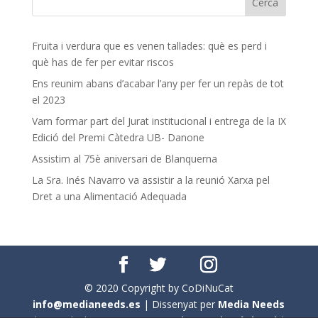
Fruita i verdura que es venen tallades: què es perd i
què has de fer per evitar riscos
Ens reunim abans d’acabar l’any per fer un repàs de tot
el 2023
Vam formar part del Jurat institucional i entrega de la IX
Edició del Premi Càtedra UB- Danone
Assistim al 75è aniversari de Blanquerna
La Sra. Inés Navarro va assistir a la reunió Xarxa pel
Dret a una Alimentació Adequada
© 2020 Copyright by CoDiNuCat
info@medianeeds.es
| Dissenyat per
Media Needs