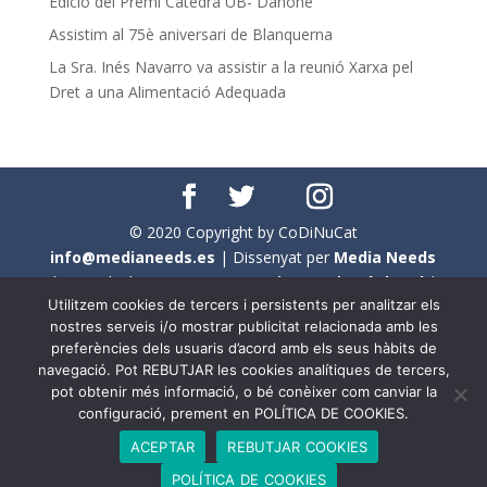
Edició del Premi Càtedra UB- Danone
Assistim al 75è aniversari de Blanquerna
La Sra. Inés Navarro va assistir a la reunió Xarxa pel
Dret a una Alimentació Adequada
© 2020 Copyright by CoDiNuCat
info@medianeeds.es
| Dissenyat per
Media Needs
| Tots els drets reservats a
CoDiNuCat |
Avís legal
|
Utilitzem cookies de tercers i persistents per analitzar els
Avís per cookies
nostres serveis i/o mostrar publicitat relacionada amb les
preferències dels usuaris d’acord amb els seus hàbits de
En aquest web s'ha tingut en compte l'ús no sexista del
navegació. Pot REBUTJAR les cookies analítiques de tercers,
llenguatge. No obstant això, i a causa de la seva
pot obtenir més informació, o bé conèixer com canviar la
extensió, no s'ha pogut fer de manera exhaustiva. Per
configuració, prement en POLÍTICA DE COOKIES.
aquest motiu, a vegades , s'ha utilitzat el femení com a
ACEPTAR
REBUTJAR COOKIES
genèric, atès que és una professió que compta amb al
POLÍTICA DE COOKIES
voltant d'un 90% de persones del sexe femení.