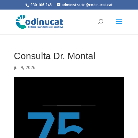
930 106 248
administracio@codinucat.cat
Consulta Dr. Montal
jul. 9, 2026