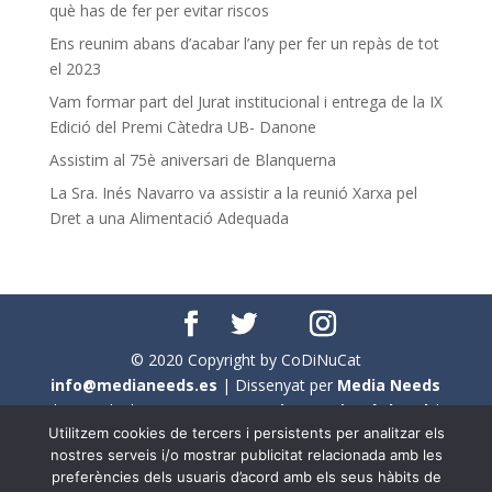
què has de fer per evitar riscos
Ens reunim abans d’acabar l’any per fer un repàs de tot
el 2023
Vam formar part del Jurat institucional i entrega de la IX
Edició del Premi Càtedra UB- Danone
Assistim al 75è aniversari de Blanquerna
La Sra. Inés Navarro va assistir a la reunió Xarxa pel
Dret a una Alimentació Adequada
© 2020 Copyright by CoDiNuCat
info@medianeeds.es
| Dissenyat per
Media Needs
| Tots els drets reservats a
CoDiNuCat |
Avís legal
|
Utilitzem cookies de tercers i persistents per analitzar els
Avís per cookies
nostres serveis i/o mostrar publicitat relacionada amb les
preferències dels usuaris d’acord amb els seus hàbits de
En aquest web s'ha tingut en compte l'ús no sexista del