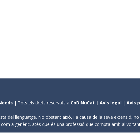
Needs
| Tots els drets reservats a
CoDiNuCat |
Avís legal
|
Avís 
sta del llenguatge. No obstant això, i a causa de la seva extensió, n
ení com a genèric, atès que és una professió que compta amb al volta