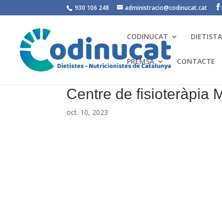
930 106 248
administracio@codinucat.cat
CODINUCAT
DIETIST
PREMSA
CONTACTE
Centre de fisioteràpia
oct. 10, 2023