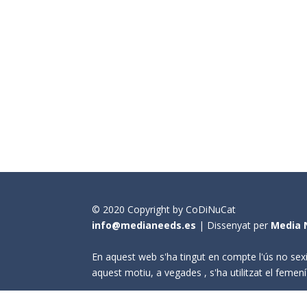
© 2020 Copyright by CoDiNuCat
info@medianeeds.es
| Dissenyat per
Media 
En aquest web s'ha tingut en compte l'ús no sexi
aquest motiu, a vegades , s'ha utilitzat el fem