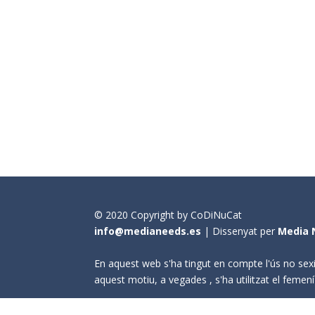
© 2020 Copyright by CoDiNuCat
info@medianeeds.es
| Dissenyat per
Media 
En aquest web s'ha tingut en compte l'ús no sexi
aquest motiu, a vegades , s'ha utilitzat el fem