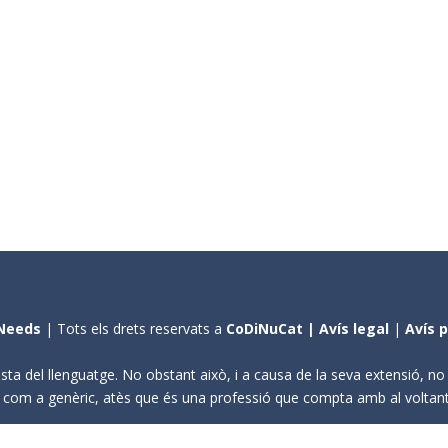
Needs
| Tots els drets reservats a
CoDiNuCat |
Avís legal
|
Avís 
sta del llenguatge. No obstant això, i a causa de la seva extensió, n
ení com a genèric, atès que és una professió que compta amb al volta