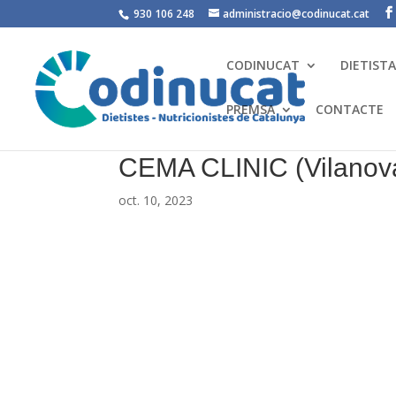
930 106 248
administracio@codinucat.cat
CODINUCAT
DIETIST
PREMSA
CONTACTE
CEMA CLINIC (Vilanova 
oct. 10, 2023