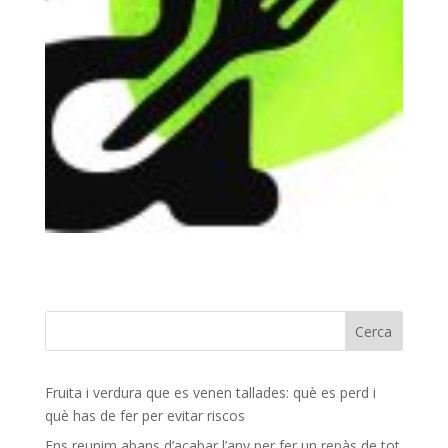
Fruita i verdura que es venen tallades: què es perd i
què has de fer per evitar riscos
Ens reunim abans d’acabar l’any per fer un repàs de tot