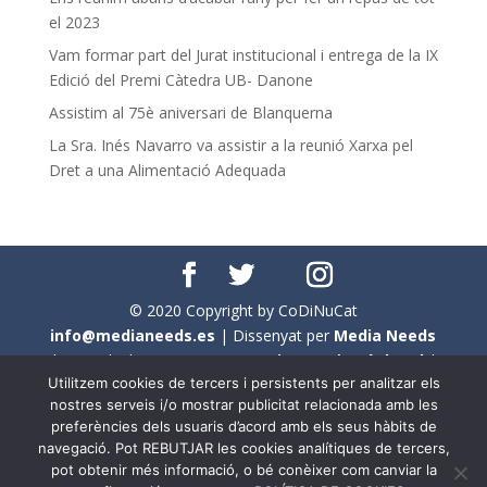
el 2023
Vam formar part del Jurat institucional i entrega de la IX
Edició del Premi Càtedra UB- Danone
Assistim al 75è aniversari de Blanquerna
La Sra. Inés Navarro va assistir a la reunió Xarxa pel
Dret a una Alimentació Adequada
© 2020 Copyright by CoDiNuCat
info@medianeeds.es
| Dissenyat per
Media Needs
| Tots els drets reservats a
CoDiNuCat |
Avís legal
|
Utilitzem cookies de tercers i persistents per analitzar els
Avís per cookies
nostres serveis i/o mostrar publicitat relacionada amb les
preferències dels usuaris d’acord amb els seus hàbits de
En aquest web s'ha tingut en compte l'ús no sexista del
navegació. Pot REBUTJAR les cookies analítiques de tercers,
llenguatge. No obstant això, i a causa de la seva
pot obtenir més informació, o bé conèixer com canviar la
extensió, no s'ha pogut fer de manera exhaustiva. Per