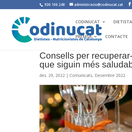
930 106 248
administracio@codinucat.cat
CODINUCAT
DIETIST
PREMSA
CONTACTE
Consells per recuperar-n
que siguin més saluda
des. 29, 2022
|
Comunicats
,
Desembre 2022