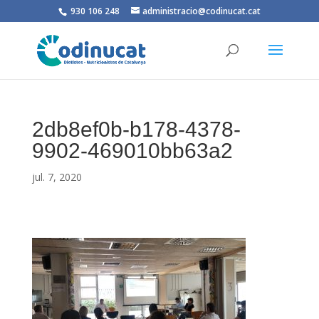
930 106 248
administracio@codinucat.cat
2db8ef0b-b178-4378-
9902-469010bb63a2
jul. 7, 2020