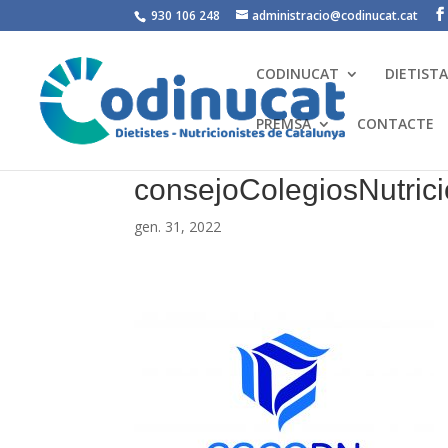
930 106 248
administracio@codinucat.cat
CODINUCAT
DIETIST
PREMSA
CONTACTE
consejoColegiosNutri
gen. 31, 2022