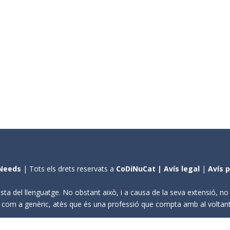
Needs
| Tots els drets reservats a
CoDiNuCat |
Avís legal
|
Avís 
sta del llenguatge. No obstant això, i a causa de la seva extensió, n
ení com a genèric, atès que és una professió que compta amb al volta