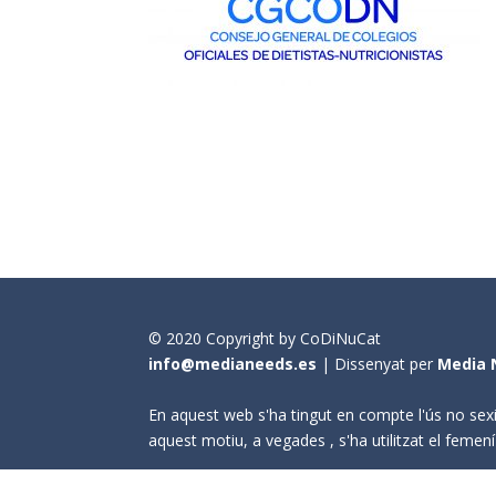
© 2020 Copyright by CoDiNuCat
info@medianeeds.es
| Dissenyat per
Media 
En aquest web s'ha tingut en compte l'ús no sexi
aquest motiu, a vegades , s'ha utilitzat el fem