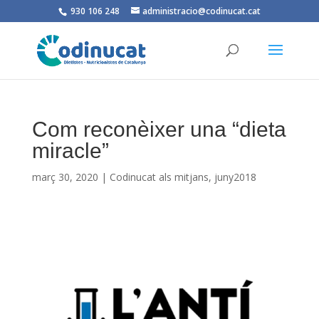
930 106 248
administracio@codinucat.cat
Com reconèixer una “dieta
miracle”
març 30, 2020
|
Codinucat als mitjans
,
juny2018