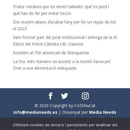
Fruita i verdura que es venen tallades: què es perd i
què has de fer per evitar riscos
Ens reunim abans d’acabar l’any per fer un repàs de tot
el 2023
Vam formar part del Jurat institucional i entrega de la IX
Edició del Premi Càtedra UB- Danone
Assistim al 75è aniversari de Blanquerna
La Sra. Inés Navarro va assistir a la reunió Xarxa pel
Dret a una Alimentació Adequada
© 2020 Copyright by CoDiNuCat
info@medianeeds.es
| Dissenyat per
Media Needs
| Tots els drets reservats a
CoDiNuCat |
Avís legal
|
Utilitzem cookies de tercers i persistents per analitzar els
Avís per cookies