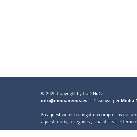
© 2020 Copyright by CoDiNuCat
info@medianeeds.es
| Dissenyat per
Media 
En aquest web s'ha tingut en compte l'ús no sexi
aquest motiu, a vegades , s'ha utilitzat el fem