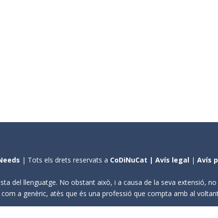
Needs
| Tots els drets reservats a
CoDiNuCat |
Avís legal
|
Avís 
sta del llenguatge. No obstant això, i a causa de la seva extensió, n
ení com a genèric, atès que és una professió que compta amb al volta