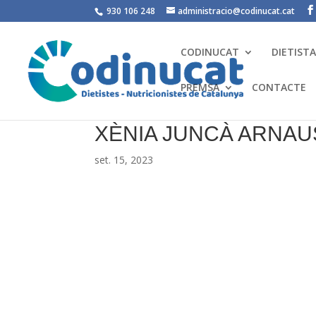
930 106 248
administracio@codinucat.cat
CODINUCAT
DIETIST
PREMSA
CONTACTE
XÈNIA JUNCÀ ARNAU
set. 15, 2023