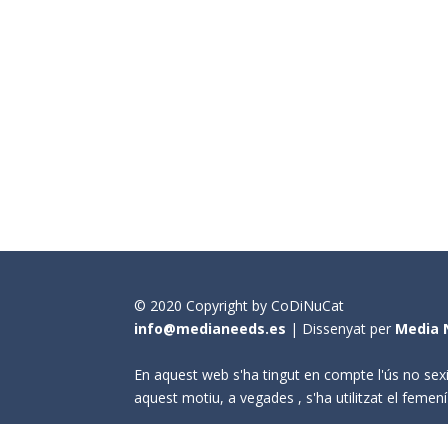
© 2020 Copyright by CoDiNuCat
info@medianeeds.es
| Dissenyat per
Media 
En aquest web s'ha tingut en compte l'ús no sexi
aquest motiu, a vegades , s'ha utilitzat el fem