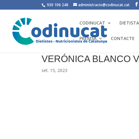
930 106 248
administracio@codinucat.cat
CODINUCAT
DIETIST
PREMSA
CONTACTE
VERÓNICA BLANCO 
set. 15, 2023