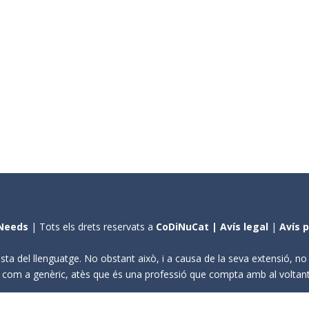
Needs
| Tots els drets reservats a
CoDiNuCat |
Avís legal
|
Avís 
sta del llenguatge. No obstant això, i a causa de la seva extensió, n
ení com a genèric, atès que és una professió que compta amb al volta