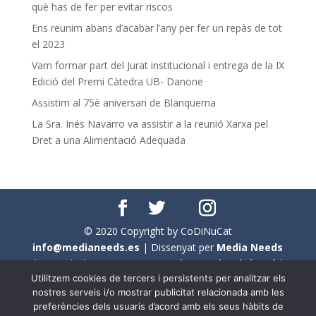
què has de fer per evitar riscos
Ens reunim abans d’acabar l’any per fer un repàs de tot
el 2023
Vam formar part del Jurat institucional i entrega de la IX
Edició del Premi Càtedra UB- Danone
Assistim al 75è aniversari de Blanquerna
La Sra. Inés Navarro va assistir a la reunió Xarxa pel
Dret a una Alimentació Adequada
© 2020 Copyright by CoDiNuCat
info@medianeeds.es
| Dissenyat per
Media Needs
| Tots els drets reservats a
CoDiNuCat |
Avís legal
|
Utilitzem cookies de tercers i persistents per analitzar els
Avís per cookies
nostres serveis i/o mostrar publicitat relacionada amb les
preferències dels usuaris d’acord amb els seus hàbits de
En aquest web s'ha tingut en compte l'ús no sexista del