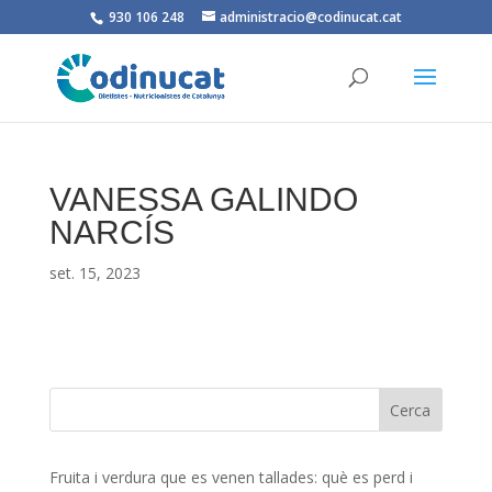
930 106 248
administracio@codinucat.cat
VANESSA GALINDO
NARCÍS
set. 15, 2023
Fruita i verdura que es venen tallades: què es perd i