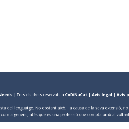
Needs
| Tots els drets reservats a
CoDiNuCat |
Avís legal
|
Avís 
sta del llenguatge. No obstant això, i a causa de la seva extensió, n
ení com a genèric, atès que és una professió que compta amb al volta