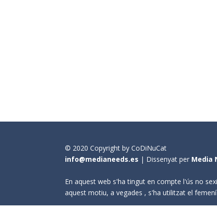
© 2020 Copyright by CoDiNuCat
info@medianeeds.es
| Dissenyat per
Media 
En aquest web s'ha tingut en compte l'ús no sexi
aquest motiu, a vegades , s'ha utilitzat el fem