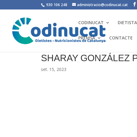
930 106 248
administracio@codinucat.cat
CODINUCAT
DIETIST
PREMSA
CONTACTE
SHARAY GONZÁLEZ 
set. 15, 2023