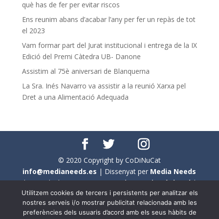
què has de fer per evitar riscos
Ens reunim abans d’acabar l’any per fer un repàs de tot
el 2023
Vam formar part del Jurat institucional i entrega de la IX
Edició del Premi Càtedra UB- Danone
Assistim al 75è aniversari de Blanquerna
La Sra. Inés Navarro va assistir a la reunió Xarxa pel
Dret a una Alimentació Adequada
© 2020 Copyright by CoDiNuCat
info@medianeeds.es
| Dissenyat per
Media Needs
| Tots els drets reservats a
CoDiNuCat |
Avís legal
|
Utilitzem cookies de tercers i persistents per analitzar els
Avís per cookies
nostres serveis i/o mostrar publicitat relacionada amb les
preferències dels usuaris d’acord amb els seus hàbits de
En aquest web s'ha tingut en compte l'ús no sexista del