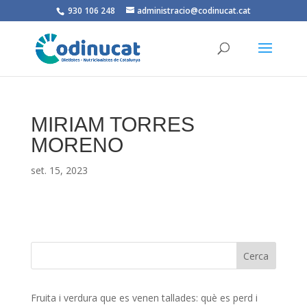
930 106 248
administracio@codinucat.cat
MIRIAM TORRES
MORENO
set. 15, 2023
Fruita i verdura que es venen tallades: què es perd i