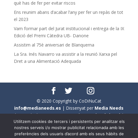
què has de fer per evitar riscos
Ens reunim abans d’acabar l’any per fer un repàs de tot
el 2023
Vam formar part del Jurat institucional i entrega de la IX
Edició del Premi Càtedra UB- Danone
Assistim al 75è aniversari de Blanquerna
La Sra. Inés Navarro va assistir a la reunió Xarxa pel
Dret a una Alimentació Adequada
© 2020 Copyright by CoDiNuCat
info@medianeeds.es
| Dissenyat per
Media Needs
| Tots els drets reservats a
CoDiNuCat |
Avís legal
|
Utilitzem cookies de tercers i persistents per analitzar els
Avís per cookies
nostres serveis i/o mostrar publicitat relacionada amb les
preferències dels usuaris d’acord amb els seus hàbits de
En aquest web s'ha tingut en compte l'ús no sexista del