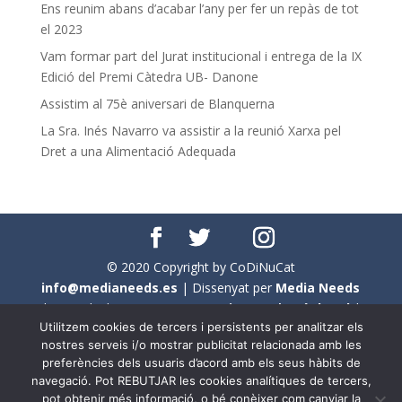
Ens reunim abans d’acabar l’any per fer un repàs de tot
el 2023
Vam formar part del Jurat institucional i entrega de la IX
Edició del Premi Càtedra UB- Danone
Assistim al 75è aniversari de Blanquerna
La Sra. Inés Navarro va assistir a la reunió Xarxa pel
Dret a una Alimentació Adequada
© 2020 Copyright by CoDiNuCat
info@medianeeds.es
| Dissenyat per
Media Needs
| Tots els drets reservats a
CoDiNuCat |
Avís legal
|
Utilitzem cookies de tercers i persistents per analitzar els
Avís per cookies
nostres serveis i/o mostrar publicitat relacionada amb les
preferències dels usuaris d’acord amb els seus hàbits de
En aquest web s'ha tingut en compte l'ús no sexista del
navegació. Pot REBUTJAR les cookies analítiques de tercers,
llenguatge. No obstant això, i a causa de la seva
pot obtenir més informació, o bé conèixer com canviar la