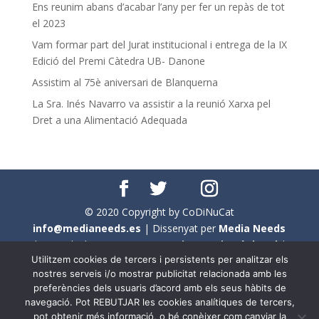
Ens reunim abans d’acabar l’any per fer un repàs de tot
el 2023
Vam formar part del Jurat institucional i entrega de la IX
Edició del Premi Càtedra UB- Danone
Assistim al 75è aniversari de Blanquerna
La Sra. Inés Navarro va assistir a la reunió Xarxa pel
Dret a una Alimentació Adequada
© 2020 Copyright by CoDiNuCat
info@medianeeds.es
| Dissenyat per
Media Needs
| Tots els drets reservats a
CoDiNuCat |
Avís legal
|
Utilitzem cookies de tercers i persistents per analitzar els
Avís per cookies
nostres serveis i/o mostrar publicitat relacionada amb les
preferències dels usuaris d’acord amb els seus hàbits de
En aquest web s'ha tingut en compte l'ús no sexista del
navegació. Pot REBUTJAR les cookies analítiques de tercers,
llenguatge. No obstant això, i a causa de la seva
pot obtenir més informació, o bé conèixer com canviar la