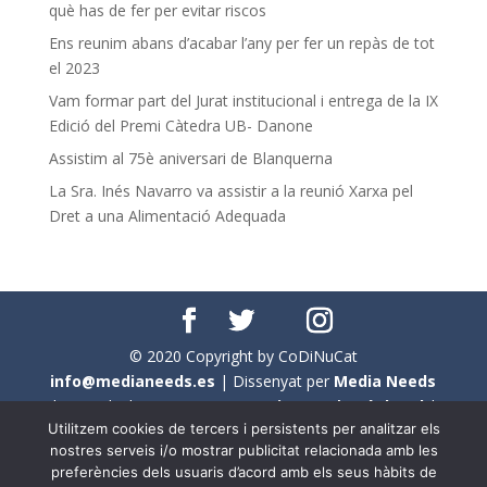
què has de fer per evitar riscos
Ens reunim abans d’acabar l’any per fer un repàs de tot
el 2023
Vam formar part del Jurat institucional i entrega de la IX
Edició del Premi Càtedra UB- Danone
Assistim al 75è aniversari de Blanquerna
La Sra. Inés Navarro va assistir a la reunió Xarxa pel
Dret a una Alimentació Adequada
© 2020 Copyright by CoDiNuCat
info@medianeeds.es
| Dissenyat per
Media Needs
| Tots els drets reservats a
CoDiNuCat |
Avís legal
|
Utilitzem cookies de tercers i persistents per analitzar els
Avís per cookies
nostres serveis i/o mostrar publicitat relacionada amb les
preferències dels usuaris d’acord amb els seus hàbits de
En aquest web s'ha tingut en compte l'ús no sexista del