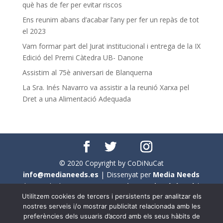
què has de fer per evitar riscos
Ens reunim abans d’acabar l’any per fer un repàs de tot
el 2023
Vam formar part del Jurat institucional i entrega de la IX
Edició del Premi Càtedra UB- Danone
Assistim al 75è aniversari de Blanquerna
La Sra. Inés Navarro va assistir a la reunió Xarxa pel
Dret a una Alimentació Adequada
© 2020 Copyright by CoDiNuCat
info@medianeeds.es
| Dissenyat per
Media Needs
| Tots els drets reservats a
CoDiNuCat |
Avís legal
|
Utilitzem cookies de tercers i persistents per analitzar els
Avís per cookies
nostres serveis i/o mostrar publicitat relacionada amb les
preferències dels usuaris d’acord amb els seus hàbits de
En aquest web s'ha tingut en compte l'ús no sexista del