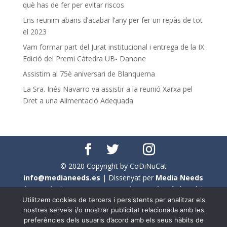
què has de fer per evitar riscos
Ens reunim abans d’acabar l’any per fer un repàs de tot
el 2023
Vam formar part del Jurat institucional i entrega de la IX
Edició del Premi Càtedra UB- Danone
Assistim al 75è aniversari de Blanquerna
La Sra. Inés Navarro va assistir a la reunió Xarxa pel
Dret a una Alimentació Adequada
© 2020 Copyright by CoDiNuCat
info@medianeeds.es
| Dissenyat per
Media Needs
| Tots els drets reservats a
CoDiNuCat |
Avís legal
|
Utilitzem cookies de tercers i persistents per analitzar els
Avís per cookies
nostres serveis i/o mostrar publicitat relacionada amb les
preferències dels usuaris d’acord amb els seus hàbits de
En aquest web s'ha tingut en compte l'ús no sexista del