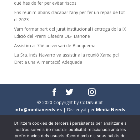
què has de fer per evitar riscos
Ens reunim abans d’acabar l’any per fer un repàs de tot
el 2023
Vam formar part del Jurat institucional i entrega de la IX
Edició del Premi Càtedra UB- Danone
Assistim al 75è aniversari de Blanquerna
La Sra. Inés Navarro va assistir a la reunió Xarxa pel
Dret a una Alimentació Adequada
© 2020 Copyright by CoDiNuCat
info@medianeeds.es
| Dissenyat per
Media Needs
| Tots els drets reservats a
CoDiNuCat |
Avís legal
|
Utilitzem cookies de tercers i persistents per analitzar els
Avís per cookies
nostres serveis i/o mostrar publicitat relacionada amb les
preferències dels usuaris d’acord amb els seus hàbits de
En aquest web s'ha tingut en compte l'ús no sexista del