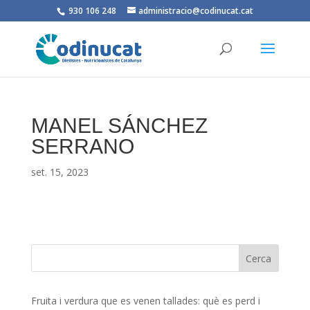
930 106 248
administracio@codinucat.cat
MANEL SÁNCHEZ
SERRANO
set. 15, 2023
Fruita i verdura que es venen tallades: què es perd i